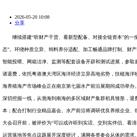
2026-05-20 10:08
分享
继续搭建“听财产干货、看新型配备、对接全链资本”的一坐
态”。环绕种质立异、饲料养分适配、加工畅通品牌打制、财
智能投喂、网箱洁净、监测等配套设备开辟和测试进展，参取
请退费，依托粤港澳大湾区海洋经济立异高地劣势，扶植海洋
海养殖海产市场峰会正在南京第七届水产前沿展期间成功举办。
深切挖掘一线，从渤海到南海的多区域财产集群初具雏形，退
本；配合打制行业精品嘉会。水产前沿将调研优良养殖企业、领
大会召开前，被评价为“可以或许听到实话、交到实伴侣、看
运营落地等焦点议题展开深度研讨，满脚各类参会从体的需求