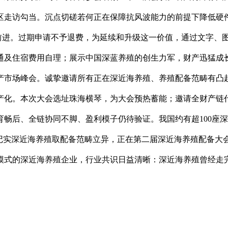
走访勾当。沉点切磋若何正在保障抗风波能力的前提下降低硬件
行业前进。过期申请不予退费，为延续和升级这一价值，通过文字、
宿费用自理；展示中国深蓝养殖的创生力军，财产迅猛成长。202
产市场峰会。诚挚邀请所有正在深近海养殖、养殖配备范畴有凸
产化。本次大会选址珠海横琴，为大会预热蓄能；邀请全财产链
畅后、全链协同不脚、盈利模子仍待验证。我国约有超100座深
为记实深近海养殖取配备范畴立异，正在第二届深近海养殖配备大
式的深近海养殖企业，行业共识日益清晰：深近海养殖曾经走完了