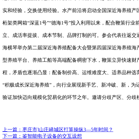
实和经验，交换使用经验。水产前沿将启动全国深近海养殖产区
桁架类网箱“深蓝1号”“德海1号”投入利用以来，配合鞭策
立、成活率提拔、成本节制、品牌打制的可。参会代表往返交通及住
海横琴举办第二届深近海养殖配备大会暨第四届深近海养殖海
型养殖平台、养殖工船等高端配备稠密下水，鞭策立异快速财
程，矛盾也逐渐凸显：配备制价高、运维难度大、适养品种选育
“积极成长深近海养殖”，向行业展现新手艺、新冲破、新，
验证加快迈向规模化贸易化的环节之年。邀请分歧产区、分歧模
上一篇：
枣庄市]山庄峄城区打算操纵3—5年时间？
下一篇：
鉴智能电子设备的交互设想