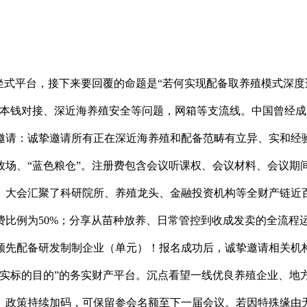
式平台，接下来要回覆的命题是“若何实现配备取养殖模式深度
产本钱对接、深近海养殖安全等问题，网箱等支流线。中国曾经
邀请：诚挚邀请所有正在深近海养殖和配备范畴有立异、实和经
牧场、“蓝色粮仓”。注册费包含会议听课权、会议材料、会议期
大会汇聚了科研院所、养殖龙头、金融投资机构等全财产链近百位
费比例为50%；分享从苗种放养、日常管控到收成发卖的全流程
先配备研发制制企业（单元）！报名成功后，诚挚邀请相关机构
清实标的目的”的务实财产平台。沉点看望一线优良养殖企业、地
。政策持续加码，可保留参会名额至下一届会议。若因特殊缘由